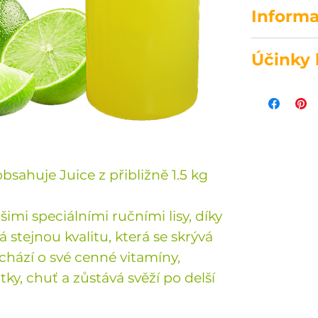
Informa
Tato láhe
Účinky 
šťavy.
Vyrobeno 
-podporu
Lisováno 
-snižuje k
Nepasteri
-zpomaluj
Bez konze
-pomáhá p
látek.
zánětech 
bsahuje Juice z přibližně 1.5 kg
Uchovávej
-působí j
Spotřebuj
-antibioti
imi speciálními ručními lisy, díky
-antioxid
 stejnou kvalitu, která se skrývá
-detoxika
chází o své cenné vitamíny,
-antivirov
tky, chuť a zůstává svěží po delší
-protirak