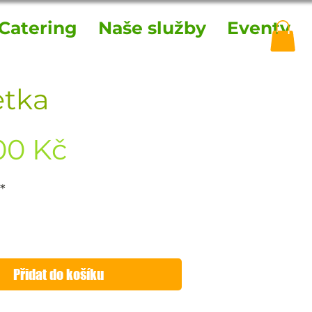
Catering
Naše služby
Eventy
etka
Cena
00 Kč
*
Přidat do košíku