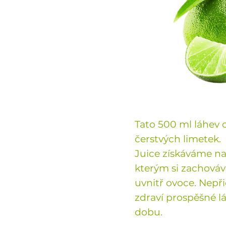
Tato 500 ml láhev o
čerstvých limetek.
Juice získáváme naš
kterým si zachovává
uvnitř ovoce. Nepři
zdraví prospěšné lá
dobu.