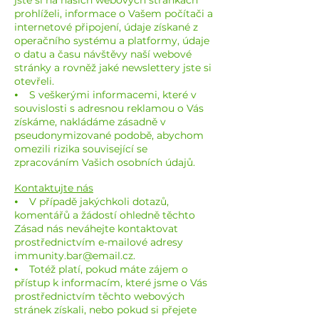
jste si na našich webových stránkách
prohlíželi, informace o Vašem počítači a
internetové připojení, údaje získané z
operačního systému a platformy, údaje
o datu a času návštěvy naší webové
stránky a rovněž jaké newslettery jste si
otevřeli.
⦁ S veškerými informacemi, které v
souvislosti s adresnou reklamou o Vás
získáme, nakládáme zásadně v
pseudonymizované podobě, abychom
omezili rizika související se
zpracováním Vašich osobních údajů.
Kontaktujte nás
⦁ V případě jakýchkoli dotazů,
komentářů a žádostí ohledně těchto
Zásad nás neváhejte kontaktovat
prostřednictvím e-mailové adresy
immunity.bar@email.cz.
⦁ Totéž platí, pokud máte zájem o
přístup k informacím, které jsme o Vás
prostřednictvím těchto webových
stránek získali, nebo pokud si přejete