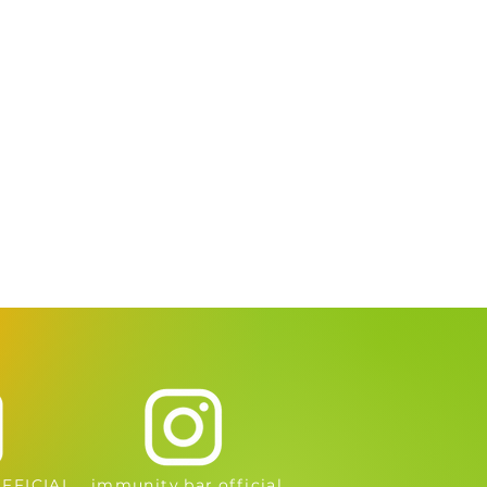
FFICIAL
immunity.bar.official