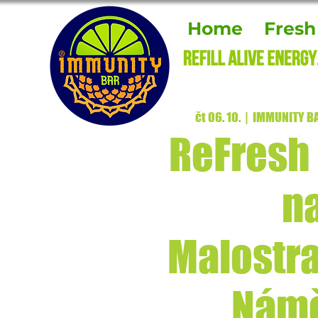
Home
Fresh
čt 06. 10.
  |  
IMMUNITY BAR
ReFresh
n
Malostr
Námě