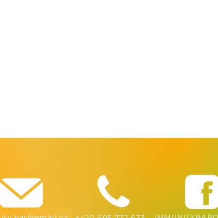
ty.bar@email.cz
IMMUNITYBARO
+420 605 772 633