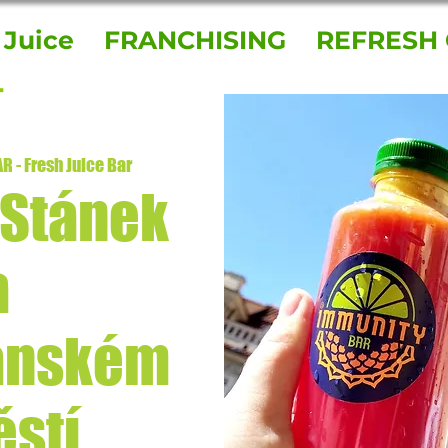
 Juice
FRANCHISING
REFRESH 
 - Fresh Juice Bar
 Stánek
a
anském
stí