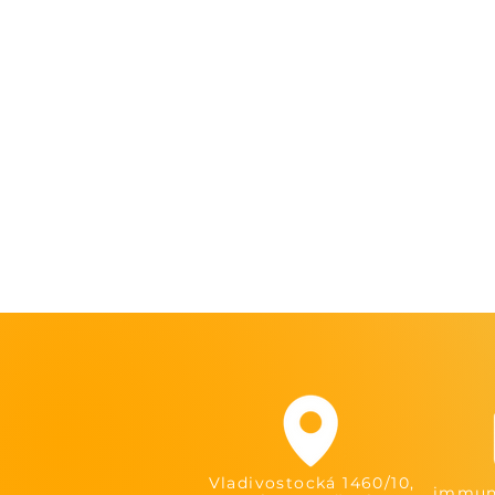
Vladivostocká 1460/10,
immuni