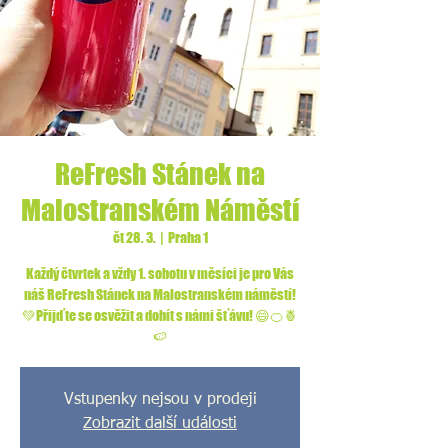
ReFresh Stánek na
Malostranském Náměstí
čt 28. 3.
  |  
Praha 1
Každý čtvrtek a vždy 1. sobotu v měsíci je pro Vás
náš ReFresh Stánek na Malostranském náměstí!
💚Přijďte se osvěžit a dobít s námi šťávu! 😄🍊🍍
🍉
Vstupenky nejsou v prodeji
Zobrazit další události