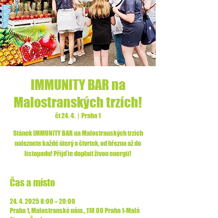
IMMUNITY BAR na
Malostranských trzích!
čt 24. 4.
  |  
Praha 1
Stánek IMMUNITY BAR na Malostranských trzích
naleznete každé úterý a čtvrtek, od března až do
listopadu! Přijďte doplnit živou energii!
Čas a místo
24. 4. 2025 8:00 – 20:00
Praha 1, Malostranské nám., 118 00 Praha 1-Malá