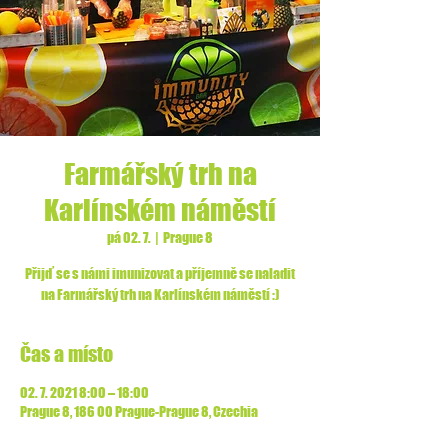
Farmářský trh na
Karlínském náměstí
pá 02. 7.
  |  
Prague 8
Přijď se s námi imunizovat a příjemně se naladit
na Farmářský trh na Karlínském náměstí :)
Čas a místo
02. 7. 2021 8:00 – 18:00
Prague 8, 186 00 Prague-Prague 8, Czechia