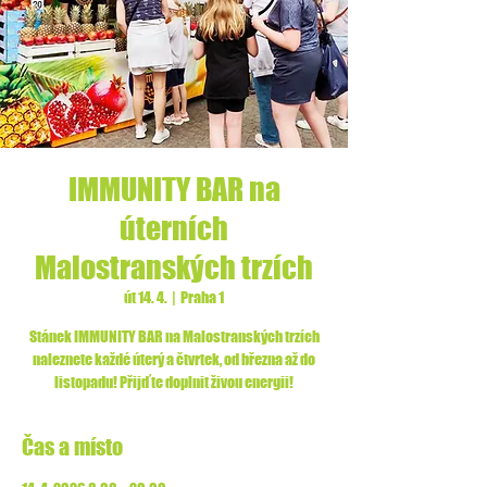
IMMUNITY BAR na
úterních
Malostranských trzích
út 14. 4.
  |  
Praha 1
Stánek IMMUNITY BAR na Malostranských trzích
naleznete každé úterý a čtvrtek, od března až do
listopadu! Přijďte doplnit živou energii!
Čas a místo