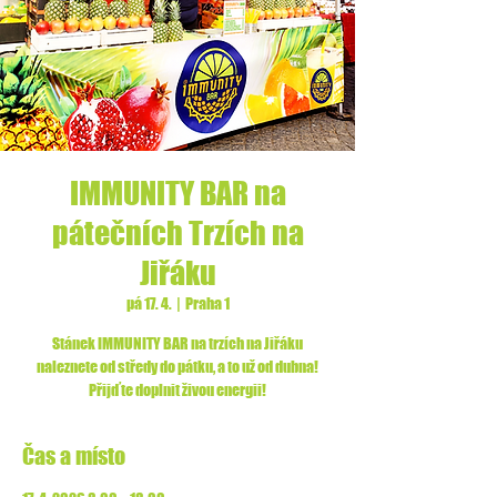
IMMUNITY BAR na
pátečních Trzích na
Jiřáku
pá 17. 4.
  |  
Praha 1
Stánek IMMUNITY BAR na trzích na Jiřáku
naleznete od středy do pátku, a to už od dubna!
Přijďte doplnit živou energii!
Čas a místo