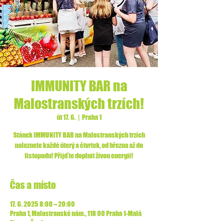
IMMUNITY BAR na
Malostranských trzích!
út 17. 6.
  |  
Praha 1
Stánek IMMUNITY BAR na Malostranských trzích
naleznete každé úterý a čtvrtek, od března až do
listopadu! Přijďte doplnit živou energii!
Čas a místo
17. 6. 2025 8:00 – 20:00
Praha 1, Malostranské nám., 118 00 Praha 1-Malá