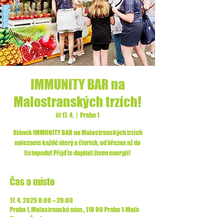
IMMUNITY BAR na
Malostranských trzích!
čt 17. 4.
  |  
Praha 1
Stánek IMMUNITY BAR na Malostranských trzích
naleznete každé úterý a čtvrtek, od března až do
listopadu! Přijďte doplnit živou energii!
Čas a místo
17. 4. 2025 8:00 – 20:00
Praha 1, Malostranské nám., 118 00 Praha 1-Malá