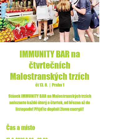
IMMUNITY BAR na
čtvrtečních
Malostranských trzích
čt 13. 8.
  |  
Praha 1
Stánek IMMUNITY BAR na Malostranských trzích
naleznete každé úterý a čtvrtek, od března až do
listopadu! Přijďte doplnit živou energii!
Čas a místo